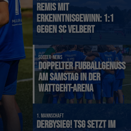
Remis mit
Erkenntnisgewinn: 1:1
gegen SC Velbert
SOCCER-NEWS
Doppelter Fußballgenuss
am Samstag in der
Derbysieg! T
Wattgeht-Arena
deutliches 
1. Mannschaft
Derbysieg! TSG setzt im
1. Mannschaft
-
18.07.2026