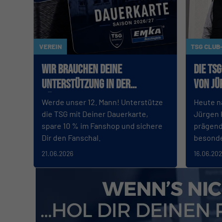
VEREIN
TSG CLUB
Wir brauchen Deine
Die TS
Unterstützung in der
von Jü
nächsten Saison
Werde unser 12. Mann! Unterstütze
Heute n
die TSG mit Deiner Dauerkarte,
Jürgen 
spare 10 % im Fanshop und sichere
prägend
Dir den Fanschal.
besond
21.06.2026
16.06.20