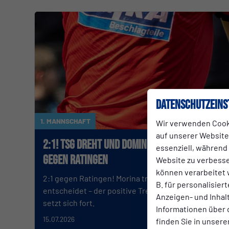
Datenschutzeins
1. MANNSCHAFT
Wir verwenden Cook
auf unserer Website.
2:1! TSG dreht und dominiert das Spiel
essenziell, während
gegen Ratingen
Website zu verbess
können verarbeitet w
2:1 gegen Ratingen! Morina trifft, Azzam
B. für personalisier
entscheidet – der positive Trend der Vorbereitung
Anzeigen- und Inha
setzt sich fort.
Informationen über 
15.07.2026
finden Sie in unsere