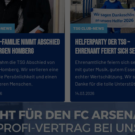
-NEWS
TSG CLUB-NEWS
G-Familie nimmt Abschied
Helferparty der TSG –
rgen Homberg
Ehrenamt feiert sich s
ahm die TSG Abschied von
Ehrenamtliche feiern sich se
Homberg. Wir verlieren eine
mit guter Musik, gutem Ess
e Persönlichkeit und einen
echter Wertschätzung. Wir 
eren Menschen.
Danke für die tolle Unterstü
26
14.03.2026