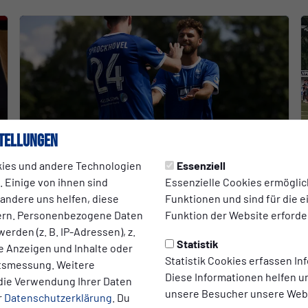
tellungen
1. MANNSCHAFT
ies und andere Technologien
Essenziell
 Einige von ihnen sind
Essenzielle Cookies ermögli
TSG unterliegt der SSVg Velbert im
 andere uns helfen, diese
Funktionen und sind für die 
Testspiel mit 2:6
ern. Personenbezogene Daten
Funktion der Website erforder
erden (z. B. IP-Adressen), z.
2:6 gegen Velbert – gute Offensivansätze, defensiv
Statistik
te Anzeigen und Inhalte oder
bleibt bis zum Saisonstart noch viel Arbeit.
Statistik Cookies erfassen I
ltsmessung. Weitere
Diese Informationen helfen u
die Verwendung Ihrer Daten
unsere Besucher unsere Webs
12.07.2026
r
Datenschutzerklärung
. Du