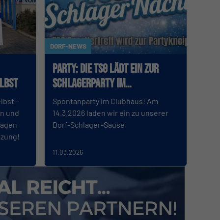
DORF-NEWS
Party: Die TSG lädt ein zur
elbst
Schlagerparty im
Sportlertreff
lbst –
Spontanparty im Clubhaus! Am
en und
14.3.2026 laden wir ein zu unserer
sagen
Dorf-Schlager-Sause
tzung!
11.03.2026