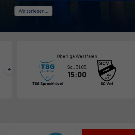
Weiterlesen...
Oberliga Westfalen
So., 31.05.
15:00
TSG Sprockhövel
SC Verl