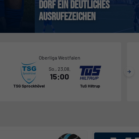
Dorf ein deutliches
Weiterlesen...
Ausrufezeichen
Oberliga Westfalen
So., 23.08.
15:00
TSG Sprockhövel
TuS Hiltrup