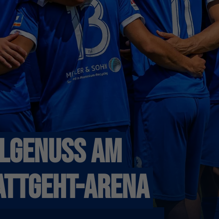
llgenuss am
attgeht-Arena