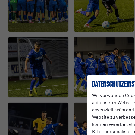
Datenschutzeins
Wir verwenden Cook
auf unserer Website.
essenziell, während
Website zu verbess
können verarbeitet w
B. für personalisier