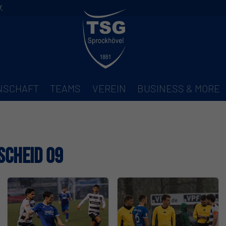
.
NNSCHAFT
TEAMS
VEREIN
BUSINESS & MORE
nscheid 09