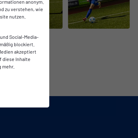
nformationen anonym.
nd zu verstehen, wie
ite nutzen.
 und Social-Media-
mäßig blockiert.
edien akzeptiert
f diese Inhalte
g mehr.