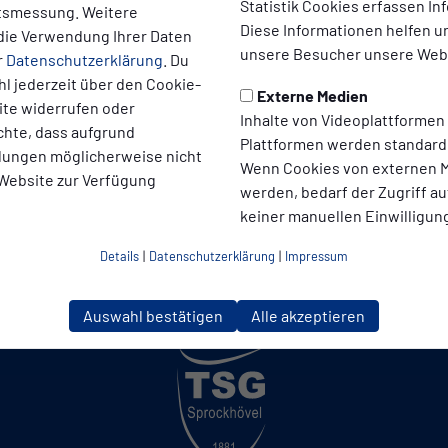
Statistik Cookies erfassen I
ltsmessung. Weitere
Diese Informationen helfen u
die Verwendung Ihrer Daten
unsere Besucher unsere Webs
r
Datenschutzerklärung
. Du
l jederzeit über den Cookie-
Externe Medien
ite widerrufen oder
Inhalte von Videoplattformen
chte, dass aufgrund
Plattformen werden standard
ellungen möglicherweise nicht
Wenn Cookies von externen M
 Website zur Verfügung
werden, bedarf der Zugriff au
keiner manuellen Einwilligun
Details
|
Datenschutzerklärung
|
Impressum
Auswahl bestätigen
Alle akzeptieren