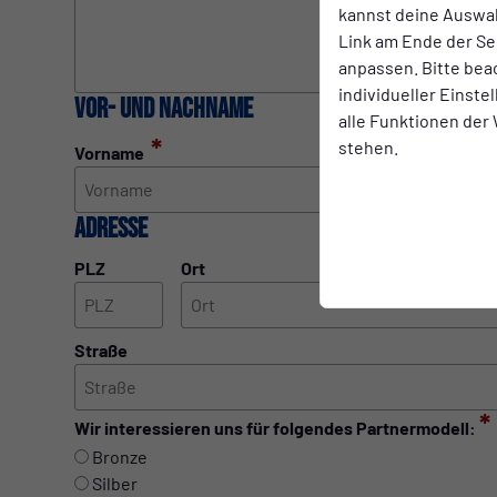
kannst deine Auswah
Link am Ende der Se
anpassen. Bitte bea
individueller Einst
Vor- und Nachname
alle Funktionen der
*
*
stehen.
Vorname
Nachname
Adresse
PLZ
Ort
Straße
*
Wir interessieren uns für folgendes Partnermodell:
Bronze
Silber