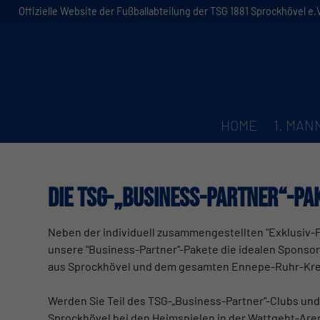
Offizielle Website der Fußballabteilung der TSG 1881 Sprockhövel e.V
HOME
1. MA
Die TSG-„Business-Partner“-Pa
Neben der individuell zusammengestellten "Exklusiv-
unsere "Business-Partner"-Pakete die idealen Sponso
aus Sprockhövel und dem gesamten Ennepe-Ruhr-Kre
Werden Sie Teil des TSG-„Business-Partner“-Clubs und
Sprockhövel bei den Heimspielen in der Wattgeht-Are