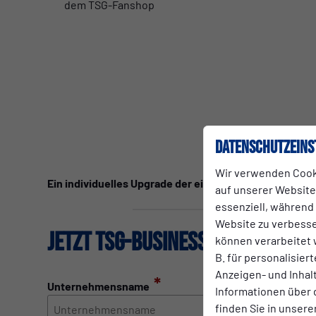
dem TSG-Fanshop
Datenschutzeins
Wir verwenden Cook
Ein individuelles Upgrade der einzelnen Pakete mit zu
auf unserer Website.
essenziell, während
Website zu verbess
JETZT TSG-Business-Partner we
können verarbeitet w
B. für personalisier
Anzeigen- und Inha
*
Unternehmensname
Informationen über 
finden Sie in unsere