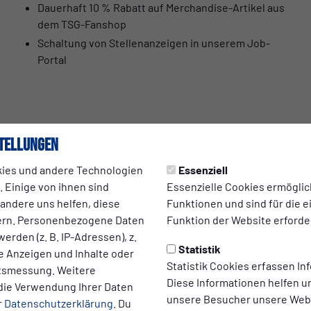
Dauerhaft 10 % Rabatt auf Merchandise-Artikel aus
dem TSG-Fanshop
Schaltung von Stellenanzeigen in unserem Job-
Portal
tellungen
ies und andere Technologien
Essenziell
sätzlichen Leistungen ist selbstverständlich möglich.
 Einige von ihnen sind
Essenzielle Cookies ermögli
 andere uns helfen, diese
Funktionen und sind für die 
ern. Personenbezogene Daten
Funktion der Website erforder
rden!
erden (z. B. IP-Adressen), z.
Statistik
te Anzeigen und Inhalte oder
Statistik Cookies erfassen I
ltsmessung. Weitere
Diese Informationen helfen u
die Verwendung Ihrer Daten
unsere Besucher unsere Webs
r
Datenschutzerklärung
. Du