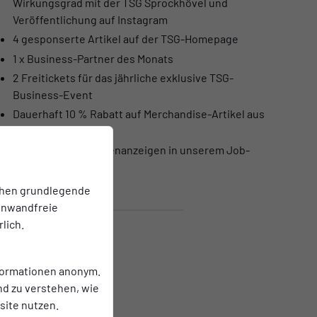
Wirkungsgrad mit der TSG Sprockhövel und
Veröffentlichung auf Instagram
4 gesponserte Artikel auf der TSG-Homepage
1 x Business-Partner des Monats
2 Freitickets für das jährliche exklusive TSG-
Business-Event
Dauerhaft 10 % Rabatt auf Merchandise-Artikel aus
dem TSG-Fanshop
Schaltung von Stellenanzeigen in unserem Job-
Portal
chen grundlegende
einwandfreie
lich.
nformationen anonym.
nd zu verstehen, wie
ite nutzen.