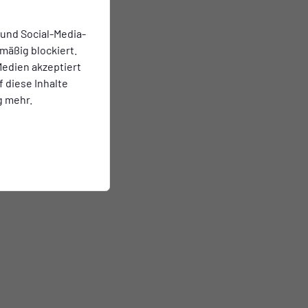
 und Social-Media-
mäßig blockiert.
edien akzeptiert
f diese Inhalte
g mehr.