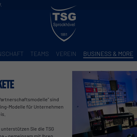
.
NNSCHAFT
TEAMS
VEREIN
BUSINESS & MORE
kete
Partnerschaftsmodelle" sind
ring-Modelle für Unternehmen
is.
 unterstützen Sie die TSG
na – gemeinsam mit Ihren