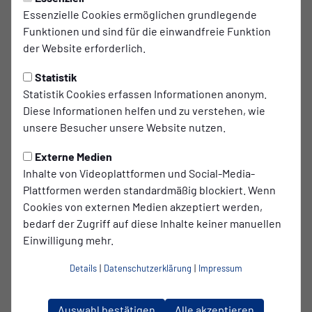
hochwertige Umsetzung
im Mittelpunkt.
Essenzielle Cookies ermöglichen grundlegende
Funktionen und sind für die einwandfreie Funktion
Mit dieser professionellen und lösungsorientierten
der Website erforderlich.
Arbeitsweise passt ICD Werbestudio perfekt zu uns als
Verein. Denn auch wir setzen auf klare Kommunikation,
Statistik
Qualität und eine starke Außendarstellung.
Statistik Cookies erfassen Informationen anonym.
Diese Informationen helfen und zu verstehen, wie
Umso mehr freuen wir uns, mit ICD einen Partner an
unsere Besucher unsere Website nutzen.
unserer Seite zu haben, der unsere Marke sichtbar macht
und unsere Entwicklung unterstützt.
Externe Medien
Inhalte von Videoplattformen und Social-Media-
Plattformen werden standardmäßig blockiert. Wenn
Cookies von externen Medien akzeptiert werden,
bedarf der Zugriff auf diese Inhalte keiner manuellen
Einwilligung mehr.
Details
|
Datenschutzerklärung
|
Impressum
Auswahl bestätigen
Alle akzeptieren