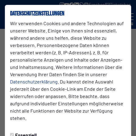
Fanshop
Ticketshop
Datenschutzeinstellungen
Wir verwenden Cookies und andere Technologien auf
Menü
unserer Website. Einige von ihnen sind essenziell,
während andere uns helfen, diese Website zu
ICD Industrial Computer Design
verbessern. Personenbezogene Daten können
verarbeitet werden (z. B. IP-Adressen), z. B. für
e.K.
personalisierte Anzeigen und Inhalte oder Anzeigen-
und Inhaltsmessung. Weitere Informationen über die
Verwendung Ihrer Daten finden Sie in unserer
ICD Werbestudio (Industrial Computer Design)
ist ein
Datenschutzerklärung
. Du kannst deine Auswahl
erfahrener Full-Service-Dienstleister für Werbetechnik
jederzeit über den Cookie-Link am Ende der Seite
und Drucklösungen.
widerrufen oder anpassen. Bitte beachte, dass
aufgrund individueller Einstellungen möglicherweise
Das Unternehmen bietet
alles rund um Werbung aus einer
nicht alle Funktionen der Website zur Verfügung
Hand
– von Grafikdesign über Druck bis hin zu
stehen.
Fahrzeugbeschriftungen und Werbeanlagen inklusive
Montage. Dabei steht eine
kreative, präzise und
Essenziell