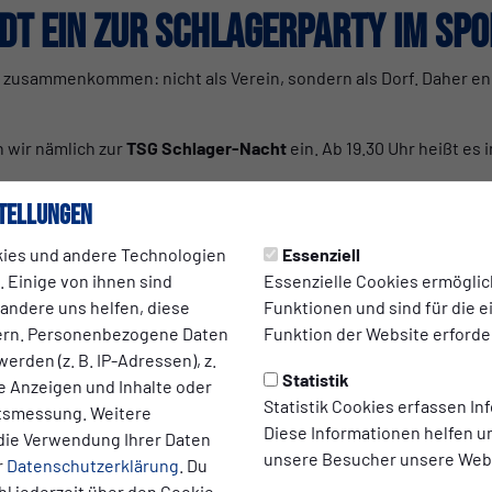
ädt ein zur Schlagerparty im Sp
ir zusammenkommen: nicht als Verein, sondern als Dorf. Daher en
n wir nämlich zur
TSG Schlager-Nacht
ein. Ab 19.30 Uhr heißt es 
tellungen
ind alle willkommen, die einfach Lust auf Schlager, Tanzen und 
 ohne weit fahren zu müssen. Ohne viel TammTamm: einfach lac
ies und andere Technologien
Essenziell
en. Bei Partyatmosphäre.
 Einige von ihnen sind
Essenzielle Cookies ermögli
 andere uns helfen, diese
Funktionen und sind für die 
de Mischung – von Klassikern zum Mitsingen bis zu aktuellen Hits,
ern. Personenbezogene Daten
Funktion der Website erforder
effpunkt bereit. Der Eintritt ist frei. Gefeiert wird gemeinsam.
erden (z. B. IP-Adressen), z.
Statistik
te Anzeigen und Inhalte oder
Statistik Cookies erfassen I
ltsmessung. Weitere
 Uhr im TSG Sportlertreff.
Diese Informationen helfen u
die Verwendung Ihrer Daten
unsere Besucher unsere Webs
r
Datenschutzerklärung
. Du
portlertreff: die TSG Schlagernach
l jederzeit über den Cookie-