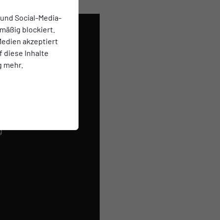
 und Social-Media-
mäßig blockiert.
edien akzeptiert
f diese Inhalte
g mehr.
ielt.
rvern
g