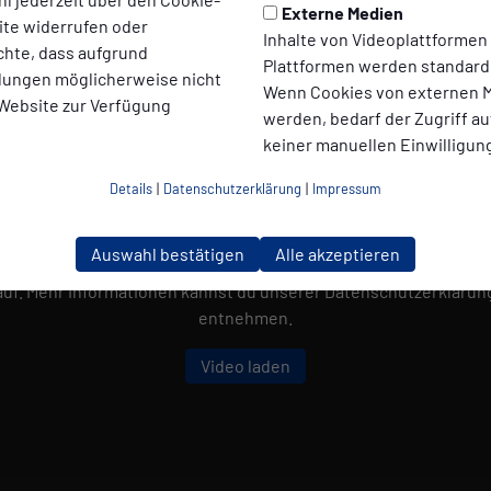
Externe Medien
ite widerrufen oder
Inhalte von Videoplattformen
chte, dass aufgrund
Plattformen werden standard
ellungen möglicherweise nicht
Wenn Cookies von externen M
 Website zur Verfügung
werden, bedarf der Zugriff au
keiner manuellen Einwilligun
Details
|
Datenschutzerklärung
|
Impressum
Video wird erst nach dem Klick von YouTube geladen und abgesp
Auswahl bestätigen
Alle akzeptieren
 baut dein Browser eine direkte Verbindung zu den YouTube-Se
auf. Mehr Informationen kannst du unserer Datenschutzerklärun
entnehmen.
Video laden