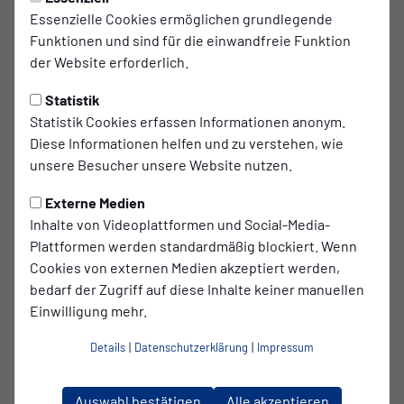
Essenzielle Cookies ermöglichen grundlegende
TSG ohne Glück im letzten
Funktionen und sind für die einwandfreie Funktion
der Website erforderlich.
Auswärtsspiel der Saison
Statistik
Die TSG verpasst späten Ausgleich in Hiltrup.
Statistik Cookies erfassen Informationen anonym.
Diese Informationen helfen und zu verstehen, wie
Glückwunsch an die Hiltruper!
unsere Besucher unsere Website nutzen.
Unsere TSG musste sich am vorletzten Spieltag der
Externe Medien
Oberliga Westfalen beim TuS Hiltrup knapp mit 1:0
Inhalte von Videoplattformen und Social-Media-
geschlagen geben. In einer intensiven Partie vor
Plattformen werden standardmäßig blockiert. Wenn
stimmungsvoller Kulisse fehlte am Ende vor allem eines:
Cookies von externen Medien akzeptiert werden,
die nötige Effizienz vor dem Tor.
bedarf der Zugriff auf diese Inhalte keiner manuellen
Dabei war bereits vor dem Anpfiff klar, welche Bedeutung
Einwilligung mehr.
dieses Spiel für die Gastgeber haben würde. Hiltrup kämpft
Details
|
Datenschutzerklärung
|
Impressum
weiterhin um den Klassenerhalt und ging entsprechend
leidenschaftlich und kampfstark in die Partie. Genau dieses
intensive Spiel erwartete unsere Mannschaft auch.
Auswahl bestätigen
Alle akzeptieren