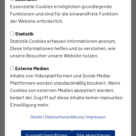
Essenzielle Cookies ermöglichen grundlegende
Druckduell in der Wattgeht-
Funktionen und sind für die einwandfreie Funktion
der Website erforderlich.
Arena gegen Türkspor Dortmund
Statistik
TSG Sprockhövel und Türkspor Dortmund am Sonntag im
Statistik Cookies erfassen Informationen anonym.
Kampfmodus
Diese Informationen helfen und zu verstehen, wie
unsere Besucher unsere Website nutzen.
Sprockhövel.
Nachdem unsere TSG bei Westfalia Rhynern
(unglücklich) baden gegangen ist, steht uns das Wasser
Externe Medien
nun sprichwörtlich bis zum Hals. Entsprechend klar ist die
Inhalte von Videoplattformen und Social-Media-
Ausgangslage vor dem Heimspiel gegen Türkspor
Plattformen werden standardmäßig blockiert. Wenn
Dortmund an diesem Wochenende:
Es braucht eine
Cookies von externen Medien akzeptiert werden,
spürbare Reaktion.
bedarf der Zugriff auf diese Inhalte keiner manuellen
Einwilligung mehr.
Die Gäste reisen als Drittletzter in der Tabelle an und
stecken tief im Abstiegskampf. Nach dem Regionalliga-
Details
|
Datenschutzerklärung
|
Impressum
Abstieg in der Vorsaison und einem laufenden
Insolvenzantrag geht es für Türkspor sportlich wie
strukturell um alles. Ein weiterer Rückschlag könnte den
Auswahl bestätigen
Alle akzeptieren