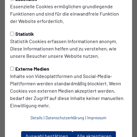
Essenzielle Cookies ermöglichen grundlegende
Erstklassiger Auftritt der Bala-
Funktionen und sind für die einwandfreie Funktion
der Website erforderlich.
Elf heute in Münster
Statistik
Manchmal braucht es genau so ein Spiel. Klar, fokussiert,
Statistik Cookies erfassen Informationen anonym.
eiskalt – und am Ende mit drei Punkten im Gepäck. Beim
Diese Informationen helfen und zu verstehen, wie
Auswärtsspiel gegen Preußen Münster II gewinnen wir mit
unsere Besucher unsere Website nutzen.
1:0 und zeigen eine Leistung, die genau zur richtigen Zeit
kommt.
Externe Medien
Inhalte von Videoplattformen und Social-Media-
Der Moment des Spiels kam früh: 15. Minute, Cihat Topatan.
Plattformen werden standardmäßig blockiert. Wenn
Ein stark herausgespielter Angriff, Topatan bleibt vor dem
Cookies von externen Medien akzeptiert werden,
Tor eiskalt und vollendet sehenswert zur Führung. Ein
bedarf der Zugriff auf diese Inhalte keiner manuellen
echtes Statement – und gleichzeitig ein kleines Novum:
Einwilligung mehr.
früh in Führung gegangen und das Ding konsequent über
die Zeit gebracht.
Details
|
Datenschutzerklärung
|
Impressum
Was danach folgte, war Arbeit. Viel Arbeit. Münster mit
Qualität und Ambitionen, wir mit Haltung, Wille und klarer
Auswahl bestätigen
Alle akzeptieren