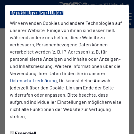
Fanshop
Ticketshop
Datenschutzeinstellungen
Wir verwenden Cookies und andere Technologien auf
Menü
unserer Website. Einige von ihnen sind essenziell,
während andere uns helfen, diese Website zu
zur Übersicht
verbessern. Personenbezogene Daten können
verarbeitet werden (z. B. IP-Adressen), z. B. für
Auszubildende zum/-r
personalisierte Anzeigen und Inhalte oder Anzeigen-
und Inhaltsmessung. Weitere Informationen über die
Industriekaufmann/-frau (m/w/d)
Verwendung Ihrer Daten finden Sie in unserer
WKT Westfälische Kunststofftechnik GmbH
Datenschutzerklärung
. Du kannst deine Auswahl
jederzeit über den Cookie-Link am Ende der Seite
Ab 01.08.2026
Sprockhövel
widerrufen oder anpassen. Bitte beachte, dass
aufgrund individueller Einstellungen möglicherweise
nicht alle Funktionen der Website zur Verfügung
Jetzt bewerben
stehen.
Über uns:
Essenziell
Seit 1954 entwickelt, produziert und vertreibt die