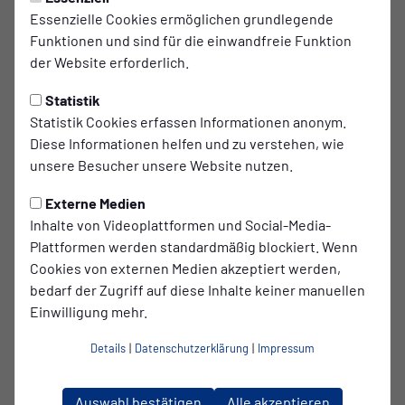
Essenzielle Cookies ermöglichen grundlegende
Westfälische Kunststofftechnik GmbH in Sprockhövel
Funktionen und sind für die einwandfreie Funktion
qualitativ hochwertige Kunststoffprodukte. Unsere
der Website erforderlich.
Kunden kennen uns als innovativen und verlässlichen
Partner für Rohrprodukte in den unterschiedlichsten
Statistik
Abmessungen und für zahlreiche Einsatzgebiete. Um am
Statistik Cookies erfassen Informationen anonym.
Markt erfolgreich bestehen zu können, sind unsere ca. 100
Diese Informationen helfen und zu verstehen, wie
Mitarbeiterinnen und Mitarbeiter unser wertvollstes Gut.
unsere Besucher unsere Website nutzen.
Jährlich für August / September suchen wir neue
Externe Medien
Auszubildende. Die Ausbildung dauert 3 Jahre und der
Inhalte von Videoplattformen und Social-Media-
Berufsschulunterricht findet üblicherweise
Plattformen werden standardmäßig blockiert. Wenn
ausbildungsbegleitend (1-2 Berufsschultage pro Woche)
Cookies von externen Medien akzeptiert werden,
am Berufskolleg Witten statt, kann aber ggfs. auch
bedarf der Zugriff auf diese Inhalte keiner manuellen
individuell abgestimmt werden. Zusätzlich findet bei uns
Einwilligung mehr.
im Unternehmen regelmäßig ein unterstützender
Werksunterricht statt. Wenn Sie sich für unser
Details
|
Datenschutzerklärung
|
Impressum
Ausbildungsangebot interessieren, dann bewerben Sie
sich direkt online über unser Bewerbungsformular oder
Auswahl bestätigen
Alle akzeptieren